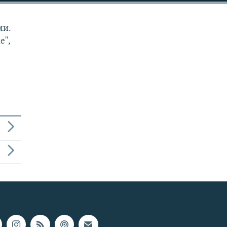
ми.
е",