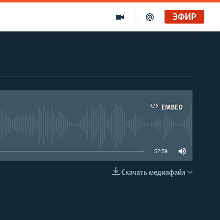
ЭФИР
EMBED
able
52:59
Скачать медиафайл
EMBED