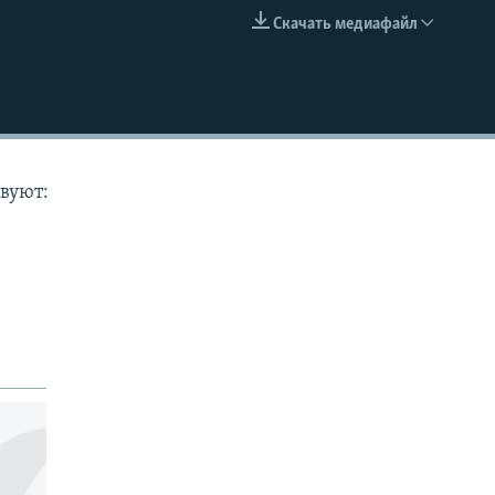
Скачать медиафайл
EMBED
твуют: