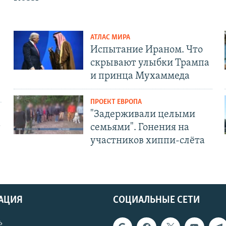
АТЛАС МИРА
Испытание Ираном. Что
скрывают улыбки Трампа
и принца Мухаммеда
ПРОЕКТ ЕВРОПА
"Задерживали целыми
т
семьями". Гонения на
участников хиппи-слёта
АЦИЯ
СОЦИАЛЬНЫЕ СЕТИ
ь