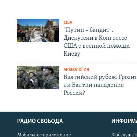
США
"Путин – бандит".
Дискуссии в Конгрессе
США о военной помощи
Киеву
АРХЕОЛОГИЯ
Балтийский рубеж. Грози
ли Балтии нападение
России?
РАДИО СВОБОДА
ИНФОРМ
Мобильное приложение
Как слушат