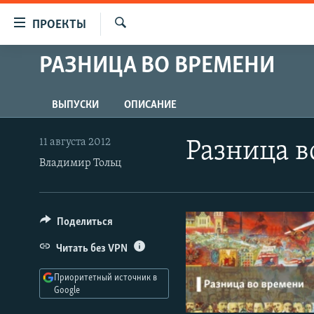
Ссылки
ПРОЕКТЫ
для
Искать
упрощенного
РАЗНИЦА ВО ВРЕМЕНИ
ПРОГРАММЫ
доступа
ПОДКАСТЫ
Вернуться
ВЫПУСКИ
ОПИСАНИЕ
АВТОРСКИЕ ПРОЕКТЫ
к
основному
ЦИТАТЫ СВОБОДЫ
11 августа 2012
Разница в
содержанию
Владимир Тольц
МНЕНИЯ
Вернутся
КУЛЬТУРА
к
главной
IDEL.РЕАЛИИ
Поделиться
навигации
КАВКАЗ.РЕАЛИИ
Вернутся
Читать без VPN
к
СЕВЕР.РЕАЛИИ
поиску
Приоритетный источник в
СИБИРЬ.РЕАЛИИ
Google