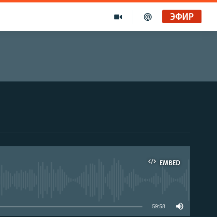
ЭФИР
EMBED
able
59:58