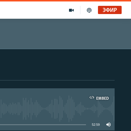
ЭФИР
EMBED
able
52:59