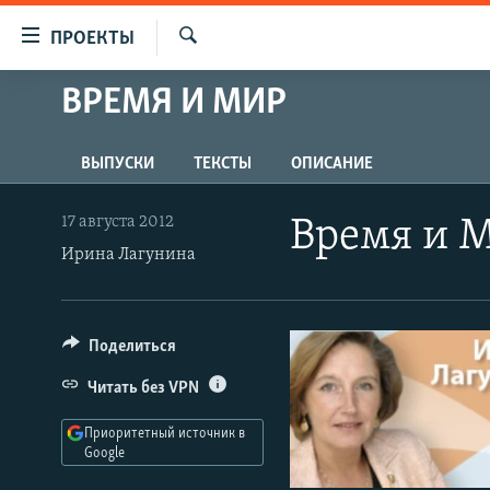
Ссылки
ПРОЕКТЫ
для
Искать
упрощенного
ВРЕМЯ И МИР
ПРОГРАММЫ
доступа
ПОДКАСТЫ
Вернуться
ВЫПУСКИ
ТЕКСТЫ
ОПИСАНИЕ
АВТОРСКИЕ ПРОЕКТЫ
к
основному
ЦИТАТЫ СВОБОДЫ
17 августа 2012
Время и 
содержанию
Ирина Лагунина
МНЕНИЯ
Вернутся
КУЛЬТУРА
к
главной
IDEL.РЕАЛИИ
Поделиться
навигации
КАВКАЗ.РЕАЛИИ
Вернутся
Читать без VPN
к
СЕВЕР.РЕАЛИИ
поиску
Приоритетный источник в
СИБИРЬ.РЕАЛИИ
Google