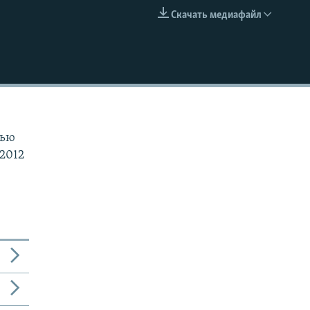
Скачать медиафайл
EMBED
тью
.2012