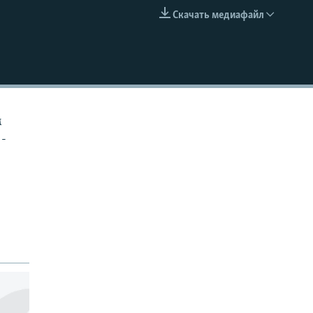
Скачать медиафайл
EMBED
м
 -