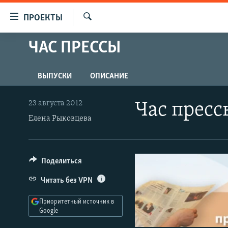
Ссылки
ПРОЕКТЫ
для
Искать
упрощенного
ЧАС ПРЕССЫ
ПРОГРАММЫ
доступа
ПОДКАСТЫ
Вернуться
ВЫПУСКИ
ОПИСАНИЕ
АВТОРСКИЕ ПРОЕКТЫ
к
основному
ЦИТАТЫ СВОБОДЫ
23 августа 2012
Час пресс
содержанию
Елена Рыковцева
МНЕНИЯ
Вернутся
КУЛЬТУРА
к
главной
IDEL.РЕАЛИИ
Поделиться
навигации
КАВКАЗ.РЕАЛИИ
Вернутся
Читать без VPN
к
СЕВЕР.РЕАЛИИ
поиску
Приоритетный источник в
СИБИРЬ.РЕАЛИИ
Google