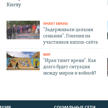
Киеву
ПРОЕКТ ЕВРОПА
т
"Задерживали целыми
семьями". Гонения на
участников хиппи-слёта
МИР
"Иран тянет время". Как
долго будет ситуация
между миром и войной?
АЦИЯ
СОЦИАЛЬНЫЕ СЕТИ