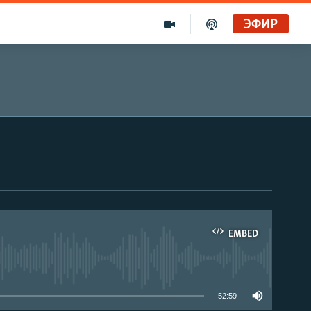
ЭФИР
EMBED
able
52:59