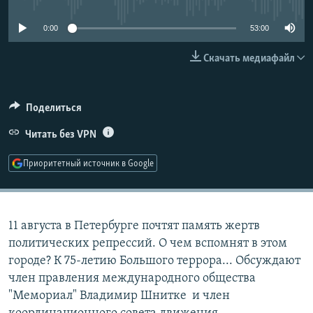
РАСПИСАНИЕ ВЕЩАНИЯ
0:00
53:00
ПОДПИШИТЕСЬ НА РАССЫЛКУ
Скачать медиафайл
СОЦИАЛЬНЫЕ СЕТИ
Поделиться
Читать без VPN
Приоритетный источник в Google
Все сайты РСЕ/РС
11 августа в Петербурге почтят память жертв
политических репрессий. О чем вспомнят в этом
городе? К 75-летию Большого террора... Обсуждают
член правления международного общества
"Мемориал" Владимир Шнитке и член