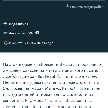
РАСПИСАНИЕ ВЕЩАНИЯ
Скачать медиафайл
ПОДПИШИТЕСЬ НА РАССЫЛКУ
Поделиться
СОЦИАЛЬНЫЕ СЕТИ
Читать без VPN
Приоритетный источник в Google
Все сайты РСЕ/РС
На этой неделе во «Времени Джаза» второй эпизод
джазовой одиссеи из книги английского писателя
Джеффа Дайера «But Beautiful – книга о джазе».
Первый эпизод был озвучен в апреле этого года и
был посвящен Чарли Мингус. Второй – это история
последних дней и гибели тенор-саксофониста,
соперника Коулмена Хокинса – Лестера Янга.
Лестер, который все еще был посмешищем в