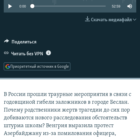
РАСПИСАНИЕ ВЕЩАНИЯ
0:00
52:59
ПОДПИШИТЕСЬ НА РАССЫЛКУ
Скачать медиафайл
СОЦИАЛЬНЫЕ СЕТИ
Поделиться
Читать без VPN
Приоритетный источник в Google
Все сайты РСЕ/РС
В России прошли траурные мероприятия в связи с
годовщиной гибели заложников в городе Беслан.
Почему родственники жертв трагедии до сих пор
добиваются нового расследования обстоятельств
штурма школы? Венгрия выразила протест
Азербайджану из-за помилования офицера,