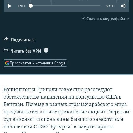
РАСПИСАНИЕ ВЕЩАНИЯ
0:00
53:00
ПОДПИШИТЕСЬ НА РАССЫЛКУ
Скачать медиафайл
СОЦИАЛЬНЫЕ СЕТИ
Поделиться
Читать без VPN
Приоритетный источник в Google
Все сайты РСЕ/РС
Вашингтон и Триполи совместно расследуют
обстоятельства нападения на консульство США в
Бенгази. Почему в разных странах арабского мира
продолжаются антиамериканские акции? Тверской
суд выясняет степень вины бывшего заместителя
начальника СИЗО "Бутырка" в смерти юриста