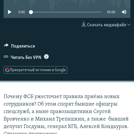
РАСПИСАНИЕ ВЕЩАНИЯ
0:00
55:00
ПОДПИШИТЕСЬ НА РАССЫЛКУ
Скачать медиафайл
СОЦИАЛЬНЫЕ СЕТИ
Поделиться
Читать без VPN
Приоритетный источник в Google
Все сайты РСЕ/РС
Почему ФСБ ужесточает правила приёма новых
сотрудников? Об этом спорят бывшие офицеры
спецслужб, а ныне правозащитники Сергей
Бровченко и Михаил Трепашкин, а также бывший
депутат Госдумы, генерал КГБ, Алексей Кондауров.