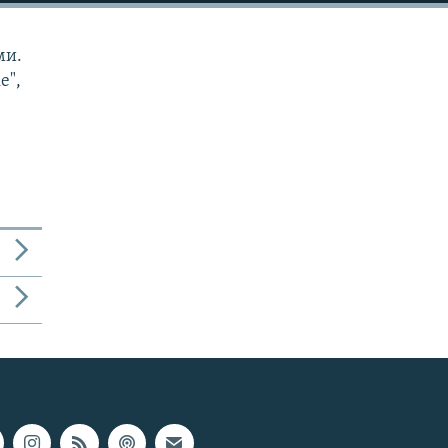
ми.
е",