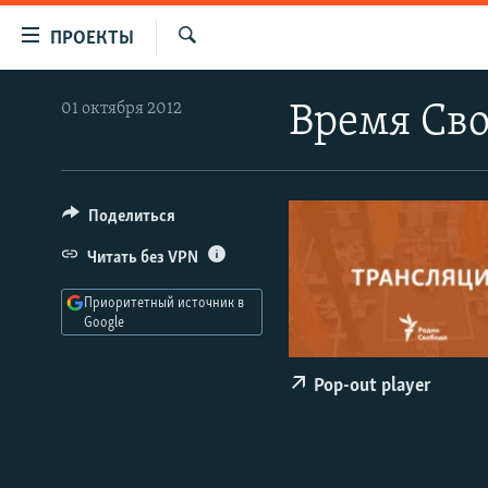
Ссылки
ПРОЕКТЫ
для
Искать
упрощенного
ПРОГРАММЫ
01 октября 2012
Время Сво
доступа
ПОДКАСТЫ
Вернуться
АВТОРСКИЕ ПРОЕКТЫ
к
основному
ЦИТАТЫ СВОБОДЫ
Поделиться
содержанию
МНЕНИЯ
Читать без VPN
Вернутся
КУЛЬТУРА
к
Приоритетный источник в
главной
Google
IDEL.РЕАЛИИ
навигации
КАВКАЗ.РЕАЛИИ
Вернутся
Pop-out player
к
СЕВЕР.РЕАЛИИ
поиску
СИБИРЬ.РЕАЛИИ