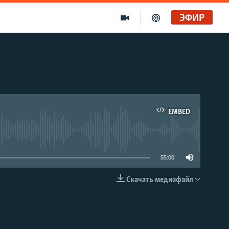
ЭФИР
EMBED
able
55:00
Скачать медиафайл
EMBED