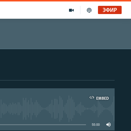
ЭФИР
EMBED
able
55:00