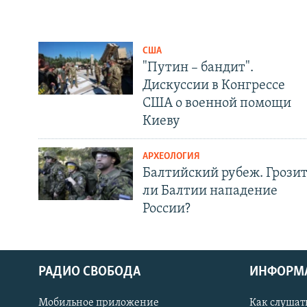
США
"Путин – бандит".
Дискуссии в Конгрессе
США о военной помощи
Киеву
АРХЕОЛОГИЯ
Балтийский рубеж. Грози
ли Балтии нападение
России?
РАДИО СВОБОДА
ИНФОРМ
Мобильное приложение
Как слушат