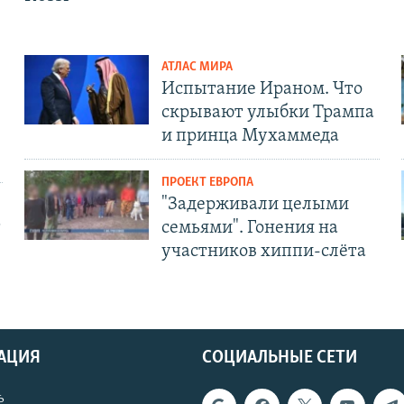
АТЛАС МИРА
Испытание Ираном. Что
скрывают улыбки Трампа
и принца Мухаммеда
ПРОЕКТ ЕВРОПА
"Задерживали целыми
т
семьями". Гонения на
участников хиппи-слёта
АЦИЯ
СОЦИАЛЬНЫЕ СЕТИ
ь