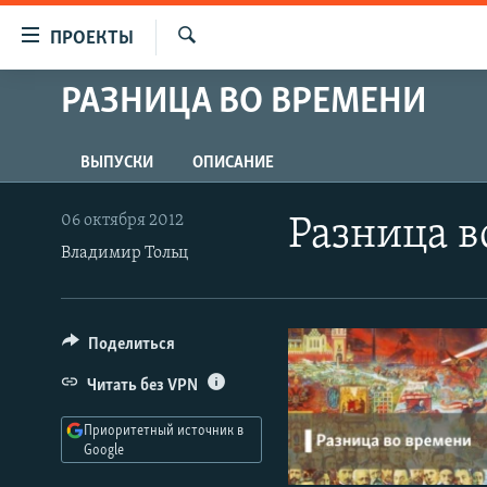
Ссылки
ПРОЕКТЫ
для
Искать
упрощенного
РАЗНИЦА ВО ВРЕМЕНИ
ПРОГРАММЫ
доступа
ПОДКАСТЫ
Вернуться
ВЫПУСКИ
ОПИСАНИЕ
АВТОРСКИЕ ПРОЕКТЫ
к
основному
ЦИТАТЫ СВОБОДЫ
06 октября 2012
Разница в
содержанию
Владимир Тольц
МНЕНИЯ
Вернутся
КУЛЬТУРА
к
главной
IDEL.РЕАЛИИ
Поделиться
навигации
КАВКАЗ.РЕАЛИИ
Вернутся
Читать без VPN
к
СЕВЕР.РЕАЛИИ
поиску
Приоритетный источник в
СИБИРЬ.РЕАЛИИ
Google