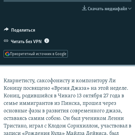
РАСПИСАНИЕ ВЕЩАНИЯ
Скачать медиафайл
ПОДПИШИТЕСЬ НА РАССЫЛКУ
Поделиться
СОЦИАЛЬНЫЕ СЕТИ
Читать без VPN
Приоритетный источник в Google
Все сайты РСЕ/РС
Кларнетисту, саксофонисту и композитору Ли
Коницу посвящено «Время Джаза» на этой неделе.
Кониц, родившийся в Чикаго 13 октября 27 года в
семье иммигрантов из Пинска, прошел через
основные фазы в развития современного джаза,
оставаясь самим собою. Он был учеником Ленни
Тристано, играл с Клодом Сорнхиллом, участвовал в
записи «Рождения Кула» Майлза Дейвиса, был