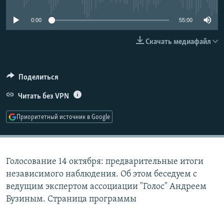
РАСПИСАНИЕ ВЕЩАНИЯ
0:00
55:00
ПОДПИШИТЕСЬ НА РАССЫЛКУ
Скачать медиафайл
СОЦИАЛЬНЫЕ СЕТИ
Поделиться
Читать без VPN
Приоритетный источник в Google
Все сайты РСЕ/РС
Голосование 14 октября: предварительные итоги
независимого наблюдения. Об этом беседуем с
ведущим экспертом ассоциации "Голос" Андреем
Бузиным. Страница программы