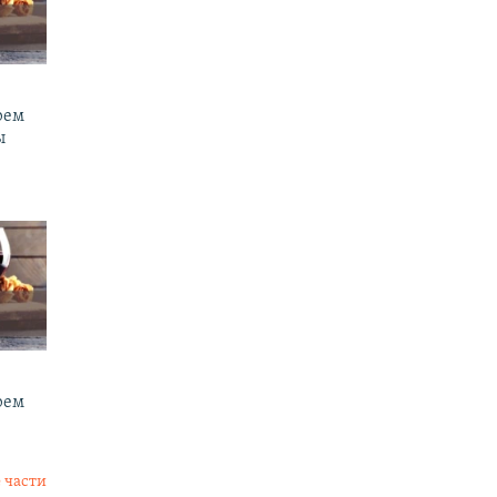
рем
ы
рем
 части