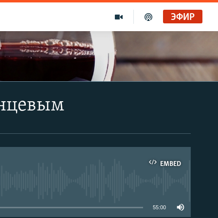
ЭФИР
анцевым
EMBED
able
55:00