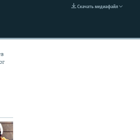
Скачать медиафайл
EMBED
ев
ог