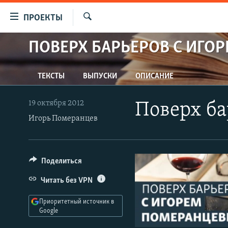
Ссылки
ПРОЕКТЫ
для
Искать
упрощенного
ПОВЕРХ БАРЬЕРОВ С ИГО
ПРОГРАММЫ
доступа
ПОДКАСТЫ
Вернуться
ТЕКСТЫ
ВЫПУСКИ
ОПИСАНИЕ
АВТОРСКИЕ ПРОЕКТЫ
к
основному
ЦИТАТЫ СВОБОДЫ
19 октября 2012
Поверх б
содержанию
Игорь Померанцев
МНЕНИЯ
Вернутся
КУЛЬТУРА
к
главной
IDEL.РЕАЛИИ
Поделиться
навигации
КАВКАЗ.РЕАЛИИ
Вернутся
Читать без VPN
к
СЕВЕР.РЕАЛИИ
поиску
Приоритетный источник в
СИБИРЬ.РЕАЛИИ
Google