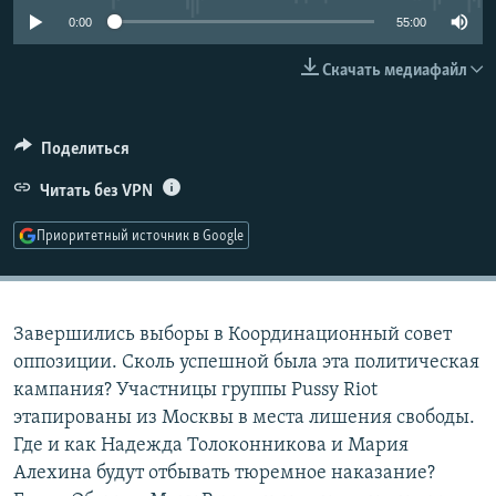
РАСПИСАНИЕ ВЕЩАНИЯ
0:00
55:00
ПОДПИШИТЕСЬ НА РАССЫЛКУ
Скачать медиафайл
СОЦИАЛЬНЫЕ СЕТИ
Поделиться
Читать без VPN
Приоритетный источник в Google
Все сайты РСЕ/РС
Завершились выборы в Координационный совет
оппозиции. Сколь успешной была эта политическая
кампания? Участницы группы Pussy Riot
этапированы из Москвы в места лишения свободы.
Где и как Надежда Толоконникова и Мария
Алехина будут отбывать тюремное наказание?