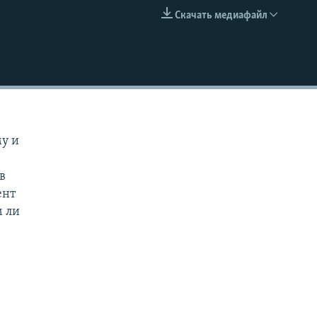
Скачать медиафайл
EMBED
му и
в
ент
м ли