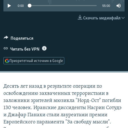
РАСПИСАНИЕ ВЕЩАНИЯ
0:00
55:00
ПОДПИШИТЕСЬ НА РАССЫЛКУ
Скачать медиафайл
СОЦИАЛЬНЫЕ СЕТИ
Поделиться
Читать без VPN
Приоритетный источник в Google
Все сайты РСЕ/РС
Десять лет назад в результате операции по
освобождению захваченных террористами в
заложники зрителей мюзикла "Норд-Ост" погибли
130 человек. Иранские диссиденты Насрин Сотудэ
и Джафар Панахи стали лауреатами премии
Европейского парламента "За свободу мысли".