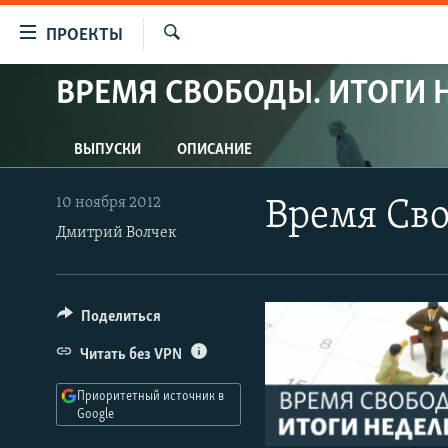
Ссылки
ПРОЕКТЫ
для
Искать
упрощенного
ВРЕМЯ СВОБОДЫ. ИТОГИ 
ПРОГРАММЫ
доступа
ПОДКАСТЫ
Вернуться
ВЫПУСКИ
ОПИСАНИЕ
АВТОРСКИЕ ПРОЕКТЫ
к
основному
ЦИТАТЫ СВОБОДЫ
10 ноября 2012
Время Сво
содержанию
Дмитрий Волчек
МНЕНИЯ
Вернутся
КУЛЬТУРА
к
главной
IDEL.РЕАЛИИ
Поделиться
навигации
КАВКАЗ.РЕАЛИИ
Вернутся
Читать без VPN
к
СЕВЕР.РЕАЛИИ
поиску
Приоритетный источник в
СИБИРЬ.РЕАЛИИ
Google