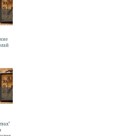
ение
олай
твах"
в