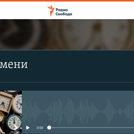
ПОДПИСАТЬСЯ
емени
Apple Podcasts
Spotify
CastBox
No media source currently avail
Подписаться
0:00