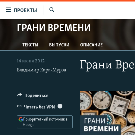
Ссылки
ПРОЕКТЫ
для
Искать
упрощенного
ГРАНИ ВРЕМЕНИ
ПРОГРАММЫ
доступа
ПОДКАСТЫ
Вернуться
ТЕКСТЫ
ВЫПУСКИ
ОПИСАНИЕ
АВТОРСКИЕ ПРОЕКТЫ
к
основному
ЦИТАТЫ СВОБОДЫ
14 июня 2012
Грани Вр
содержанию
МНЕНИЯ
Владимир Кара-Мурза
Вернутся
КУЛЬТУРА
к
главной
IDEL.РЕАЛИИ
Поделиться
навигации
КАВКАЗ.РЕАЛИИ
Вернутся
Читать без VPN
к
СЕВЕР.РЕАЛИИ
поиску
Приоритетный источник в
СИБИРЬ.РЕАЛИИ
Google