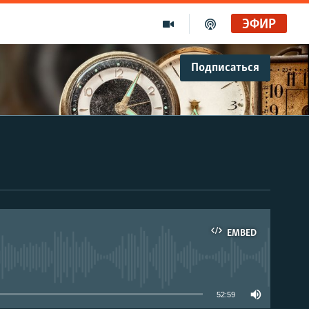
ЭФИР
Подписаться
EMBED
able
52:59