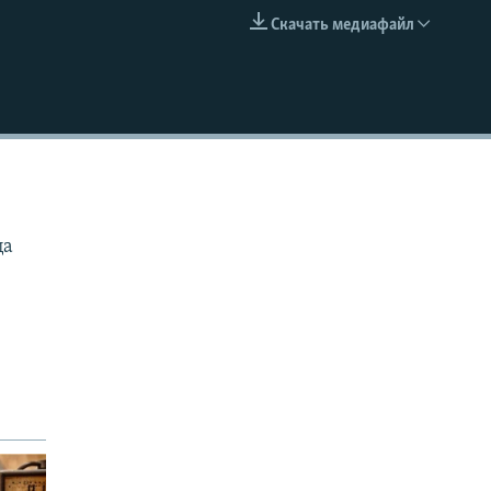
Скачать медиафайл
EMBED
ца