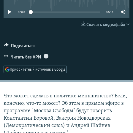
РАСПИСАНИЕ ВЕЩАНИЯ
0:00
55:00
ПОДПИШИТЕСЬ НА РАССЫЛКУ
Скачать медиафайл
СОЦИАЛЬНЫЕ СЕТИ
Поделиться
Читать без VPN
Приоритетный источник в Google
Все сайты РСЕ/РС
Что может сделать в политике меньшинство? Если,
конечно, что-то может? Об этом в прямом эфире в
программе "Москва Свободы" будут говорить
Константин Боровой, Валерия Новодворская
(Демократический союз) и Андрей Шайнев