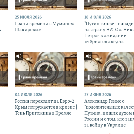
25 ИЮЛЯ 2026
18 ИЮЛЯ 2026
Грани времени с Мумином
"Путин готовит напад
ь
Шакировым
на страну НАТО»: Ник
Петров в ожидании
«чёрного» августа
04 ИЮЛЯ 2026
27 ИЮНЯ 2026
Россия переходит на Евро-2 |
Александр Генис о
Крым погружается в кризис |
"положительных качес
Тень Пригожина в Кремле
Путина, нищих духом 
России и о том, кто зап
за войну в Украине