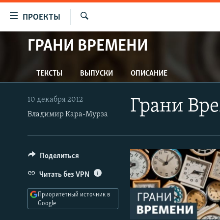
Ссылки
ПРОЕКТЫ
для
Искать
упрощенного
ГРАНИ ВРЕМЕНИ
ПРОГРАММЫ
доступа
ПОДКАСТЫ
Вернуться
ТЕКСТЫ
ВЫПУСКИ
ОПИСАНИЕ
АВТОРСКИЕ ПРОЕКТЫ
к
основному
ЦИТАТЫ СВОБОДЫ
10 декабря 2012
Грани Вр
содержанию
МНЕНИЯ
Владимир Кара-Мурза
Вернутся
КУЛЬТУРА
к
главной
IDEL.РЕАЛИИ
Поделиться
навигации
КАВКАЗ.РЕАЛИИ
Вернутся
Читать без VPN
к
СЕВЕР.РЕАЛИИ
поиску
Приоритетный источник в
СИБИРЬ.РЕАЛИИ
Google