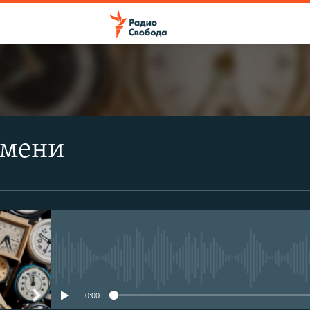
ПОДПИСАТЬСЯ
емени
Apple Podcasts
Spotify
CastBox
No media source currently avail
Подписаться
0:00