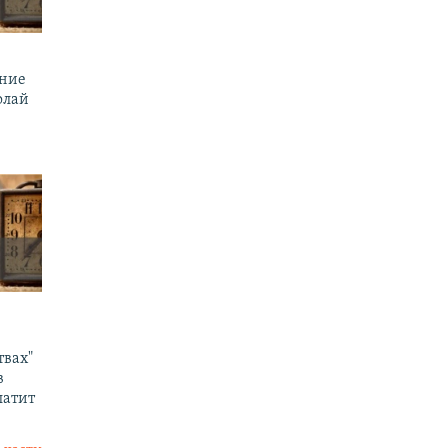
ение
олай
твах"
в
латит