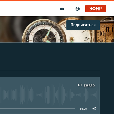
ЭФИР
Подписаться
EMBED
able
55:00