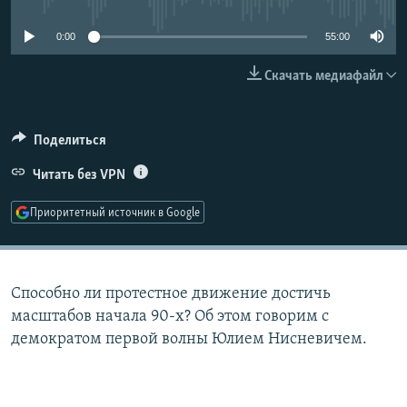
РАСПИСАНИЕ ВЕЩАНИЯ
0:00
55:00
ПОДПИШИТЕСЬ НА РАССЫЛКУ
Скачать медиафайл
СОЦИАЛЬНЫЕ СЕТИ
Поделиться
Читать без VPN
Приоритетный источник в Google
Все сайты РСЕ/РС
Способно ли протестное движение достичь
масштабов начала 90-х? Об этом говорим с
демократом первой волны Юлием Нисневичем.