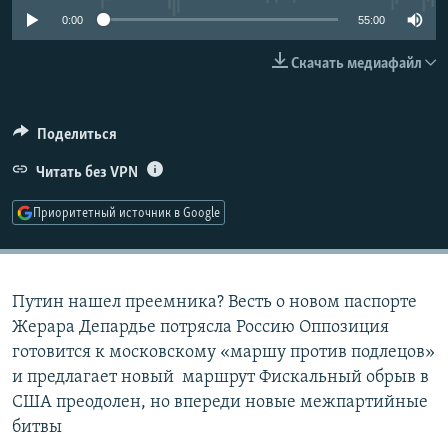
РАСПИСАНИЕ ВЕЩАНИЯ
0:00
55:00
ПОДПИШИТЕСЬ НА РАССЫЛКУ
Скачать медиафайл
СОЦИАЛЬНЫЕ СЕТИ
Поделиться
Читать без VPN
Приоритетный источник в Google
Все сайты РСЕ/РС
Путин нашел преемника? Весть о новом паспорте
Жерара Депардье потрясла Россию Оппозиция
готовится к московскому «маршу против подлецов»
и предлагает новый маршрут Фискальный обрыв в
США преодолен, но впереди новые межпартийные
битвы