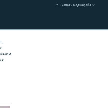
Скачать медиафайл
EMBED
а,
ые
прямом
 со