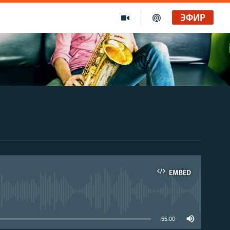
ЭФИР
EMBED
able
55:00