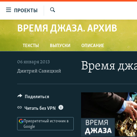
Ссылки
ПРОЕКТЫ
для
Искать
упрощенного
ВРЕМЯ ДЖАЗА. АРХИВ
ПРОГРАММЫ
доступа
ПОДКАСТЫ
Вернуться
ТЕКСТЫ
ВЫПУСКИ
ОПИСАНИЕ
АВТОРСКИЕ ПРОЕКТЫ
к
основному
ЦИТАТЫ СВОБОДЫ
06 января 2013
Время дж
содержанию
Дмитрий Савицкий
МНЕНИЯ
Вернутся
КУЛЬТУРА
к
главной
IDEL.РЕАЛИИ
Поделиться
навигации
КАВКАЗ.РЕАЛИИ
Вернутся
Читать без VPN
к
СЕВЕР.РЕАЛИИ
поиску
Приоритетный источник в
СИБИРЬ.РЕАЛИИ
Google