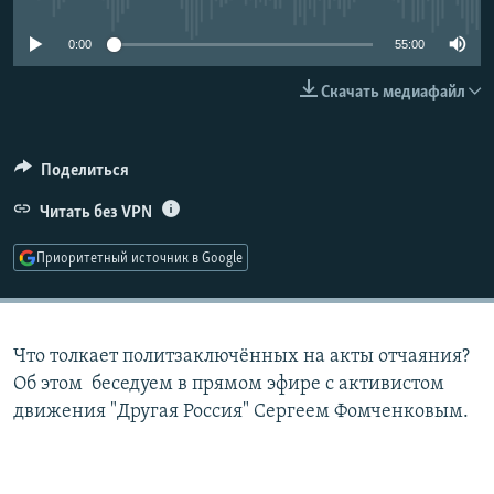
РАСПИСАНИЕ ВЕЩАНИЯ
0:00
55:00
ПОДПИШИТЕСЬ НА РАССЫЛКУ
Скачать медиафайл
СОЦИАЛЬНЫЕ СЕТИ
Поделиться
Читать без VPN
Приоритетный источник в Google
Все сайты РСЕ/РС
Что толкает политзаключённых на акты отчаяния?
Об этом беседуем в прямом эфире с активистом
движения "Другая Россия" Сергеем Фомченковым.