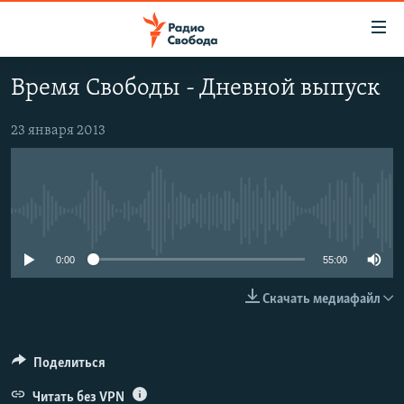
Ссылки
для
упрощенного
Время Свободы - Дневной выпуск
ПРОГРАММЫ
доступа
ПОДКАСТЫ
23 января 2013
Вернуться
к
АВТОРСКИЕ ПРОЕКТЫ
основному
ЦИТАТЫ СВОБОДЫ
содержанию
No media source currently available
Вернутся
МНЕНИЯ
к
КУЛЬТУРА
0:00
55:00
главной
навигации
IDEL.РЕАЛИИ
Скачать медиафайл
Вернутся
КАВКАЗ.РЕАЛИИ
к
СЕВЕР.РЕАЛИИ
поиску
Поделиться
СИБИРЬ.РЕАЛИИ
Читать без VPN