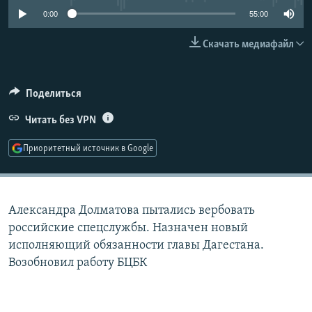
РАСПИСАНИЕ ВЕЩАНИЯ
0:00
55:00
ПОДПИШИТЕСЬ НА РАССЫЛКУ
Скачать медиафайл
СОЦИАЛЬНЫЕ СЕТИ
Поделиться
Читать без VPN
Приоритетный источник в Google
Все сайты РСЕ/РС
Александра Долматова пытались вербовать
российские спецслужбы. Назначен новый
исполняющий обязанности главы Дагестана.
Возобновил работу БЦБК