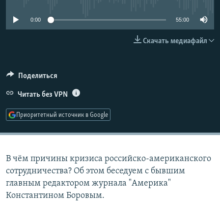
РАСПИСАНИЕ ВЕЩАНИЯ
0:00
55:00
ПОДПИШИТЕСЬ НА РАССЫЛКУ
Скачать медиафайл
СОЦИАЛЬНЫЕ СЕТИ
Поделиться
Читать без VPN
Приоритетный источник в Google
Все сайты РСЕ/РС
В чём причины кризиса российско-американского
сотрудничества? Об этом беседуем с бывшим
главным редактором журнала "Америка"
Константином Боровым.