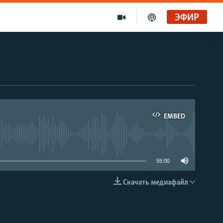
ЭФИР
EMBED
able
55:00
Скачать медиафайл
EMBED