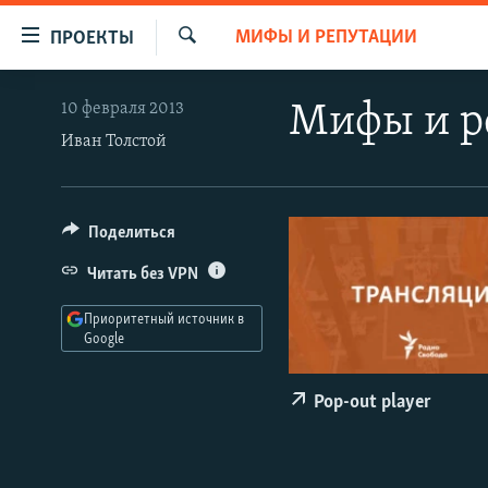
Ссылки
МИФЫ И РЕПУТАЦИИ
ПРОЕКТЫ
для
Искать
упрощенного
ПРОГРАММЫ
10 февраля 2013
Мифы и р
доступа
ПОДКАСТЫ
Иван Толстой
Вернуться
АВТОРСКИЕ ПРОЕКТЫ
к
основному
ЦИТАТЫ СВОБОДЫ
Поделиться
содержанию
МНЕНИЯ
Вернутся
Читать без VPN
КУЛЬТУРА
к
Приоритетный источник в
главной
IDEL.РЕАЛИИ
Google
навигации
КАВКАЗ.РЕАЛИИ
Вернутся
Pop-out player
к
СЕВЕР.РЕАЛИИ
поиску
СИБИРЬ.РЕАЛИИ