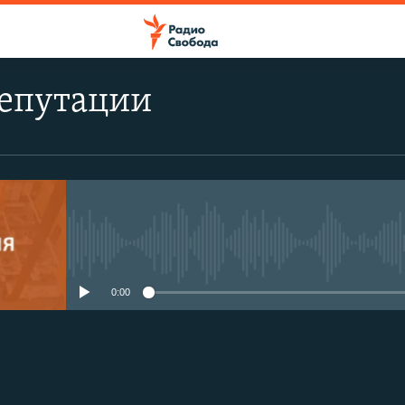
епутации
No media source currently avail
0:00