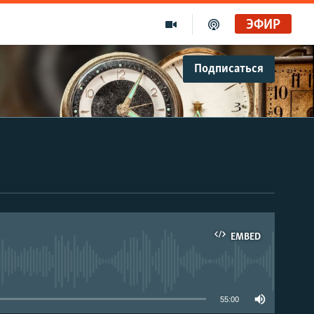
ЭФИР
Подписаться
EMBED
able
55:00