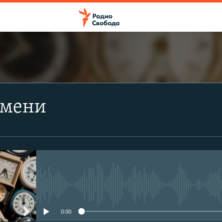
ПОДПИСАТЬСЯ
емени
Apple Podcasts
Spotify
CastBox
No media source currently avail
Подписаться
0:00