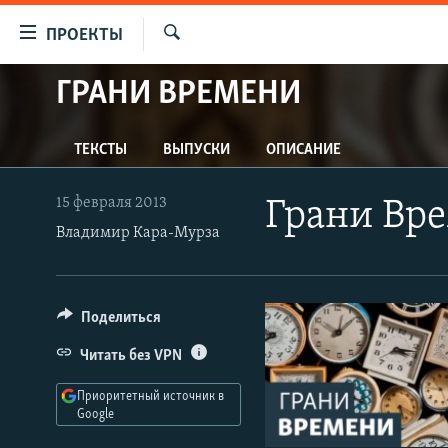
Ссылки
ПРОЕКТЫ
для
Искать
упрощенного
ГРАНИ ВРЕМЕНИ
ПРОГРАММЫ
доступа
ПОДКАСТЫ
Вернуться
ТЕКСТЫ
ВЫПУСКИ
ОПИСАНИЕ
АВТОРСКИЕ ПРОЕКТЫ
к
основному
ЦИТАТЫ СВОБОДЫ
15 февраля 2013
Грани Вр
содержанию
МНЕНИЯ
Владимир Кара-Мурза
Вернутся
КУЛЬТУРА
к
главной
IDEL.РЕАЛИИ
Поделиться
навигации
КАВКАЗ.РЕАЛИИ
Вернутся
Читать без VPN
к
СЕВЕР.РЕАЛИИ
поиску
Приоритетный источник в
СИБИРЬ.РЕАЛИИ
Google