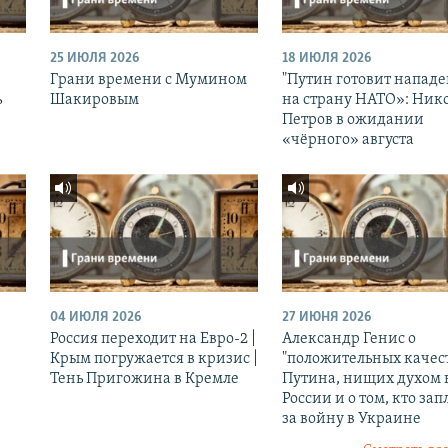
25 ИЮЛЯ 2026
18 ИЮЛЯ 2026
Грани времени с Мумином
"Путин готовит напад
ь
Шакировым
на страну НАТО»: Ник
Петров в ожидании
«чёрного» августа
04 ИЮЛЯ 2026
27 ИЮНЯ 2026
Россия переходит на Евро-2 |
Александр Генис о
Крым погружается в кризис |
"положительных качес
Тень Пригожина в Кремле
Путина, нищих духом 
России и о том, кто зап
за войну в Украине