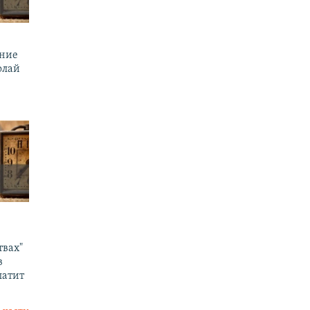
ение
олай
твах"
в
латит