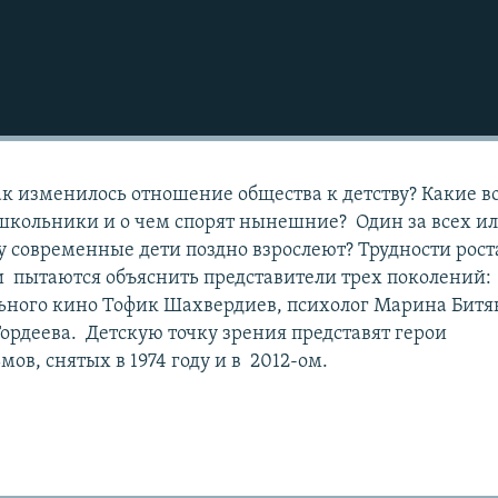
к изменилось отношение общества к детству? Какие в
школьники и о чем спорят нынешние? Один за всех ил
у современные дети поздно взрослеют? Трудности рост
 пытаются объяснить представители трех поколений:
ьного кино Тофик Шахвердиев, психолог Марина Битя
ордеева. Детскую точку зрения представят герои
в, снятых в 1974 году и в 2012-ом.