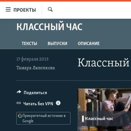
Ссылки
ПРОЕКТЫ
для
Искать
упрощенного
КЛАССНЫЙ ЧАС
ПРОГРАММЫ
доступа
ПОДКАСТЫ
Вернуться
ТЕКСТЫ
ВЫПУСКИ
ОПИСАНИЕ
АВТОРСКИЕ ПРОЕКТЫ
к
основному
ЦИТАТЫ СВОБОДЫ
17 февраля 2013
Классный
содержанию
МНЕНИЯ
Тамара Ляленкова
Вернутся
КУЛЬТУРА
к
главной
IDEL.РЕАЛИИ
Поделиться
навигации
КАВКАЗ.РЕАЛИИ
Вернутся
Читать без VPN
к
СЕВЕР.РЕАЛИИ
поиску
Приоритетный источник в
СИБИРЬ.РЕАЛИИ
Google