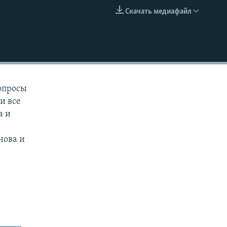
Скачать медиафайл
EMBED
опросы
и все
а и
нова и