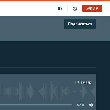
ЭФИР
Подписаться
EMBED
able
55:00