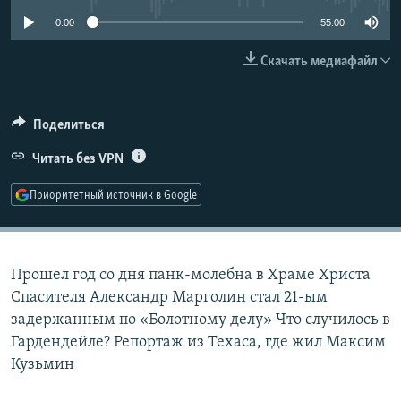
РАСПИСАНИЕ ВЕЩАНИЯ
0:00
55:00
ПОДПИШИТЕСЬ НА РАССЫЛКУ
Скачать медиафайл
СОЦИАЛЬНЫЕ СЕТИ
Поделиться
Читать без VPN
Приоритетный источник в Google
Все сайты РСЕ/РС
Прошел год со дня панк-молебна в Храме Христа
Спасителя Александр Марголин стал 21-ым
задержанным по «Болотному делу» Что случилось в
Гардендейле? Репортаж из Техаса, где жил Максим
Кузьмин