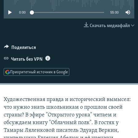
РАСПИСАНИЕ ВЕЩАНИЯ
0:00
55:00
ПОДПИШИТЕСЬ НА РАССЫЛКУ
Скачать медиафайл
СОЦИАЛЬНЫЕ СЕТИ
Поделиться
Читать без VPN
Приоритетный источник в Google
Все сайты РСЕ/РС
Художественная правда и исторический вымысел:
что нужно знать школьникам о прошлом своей
страны? В эфире "Открытого урока" читаем и
обсуждаем книгу "Облачный полк". В гостях у
Тамары Ляленковой писатель Эдуард Веркин,