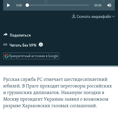
РАСПИСАНИЕ ВЕЩАНИЯ
0:00
55:00
ПОДПИШИТЕСЬ НА РАССЫЛКУ
Скачать медиафайл
СОЦИАЛЬНЫЕ СЕТИ
Поделиться
Читать без VPN
Приоритетный источник в Google
Все сайты РСЕ/РС
Русская служба РС отмечает шестидесятилетний
юбилей. В Праге проходят переговоры российских
и грузинских дипломатов. Накануне поездки в
Москву президент Украины заявил о возможном
разрыве Харьковских газовых соглашений.