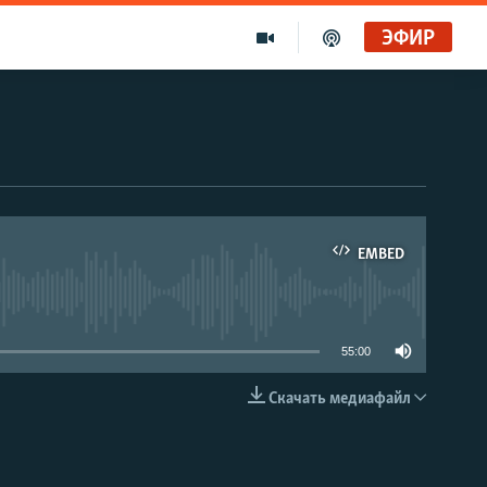
ЭФИР
EMBED
able
55:00
Скачать медиафайл
EMBED