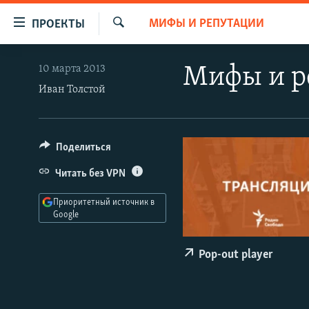
Ссылки
МИФЫ И РЕПУТАЦИИ
ПРОЕКТЫ
для
Искать
упрощенного
ПРОГРАММЫ
10 марта 2013
Мифы и р
доступа
ПОДКАСТЫ
Иван Толстой
Вернуться
АВТОРСКИЕ ПРОЕКТЫ
к
основному
ЦИТАТЫ СВОБОДЫ
Поделиться
содержанию
МНЕНИЯ
Вернутся
Читать без VPN
КУЛЬТУРА
к
Приоритетный источник в
главной
IDEL.РЕАЛИИ
Google
навигации
КАВКАЗ.РЕАЛИИ
Вернутся
Pop-out player
к
СЕВЕР.РЕАЛИИ
поиску
СИБИРЬ.РЕАЛИИ