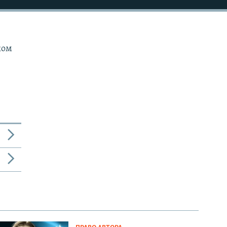
.
ком