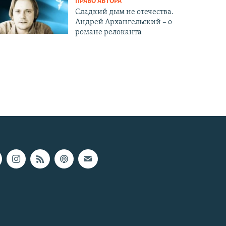
ПРАВО АВТОРА
Сладкий дым не отечества.
Андрей Архангельский – о
романе релоканта