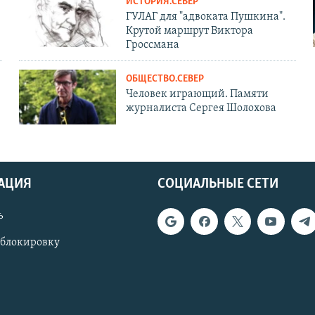
ИСТОРИЯ.СЕВЕР
ГУЛАГ для "адвоката Пушкина".
Крутой маршрут Виктора
Гроссмана
ОБЩЕСТВО.СЕВЕР
Человек играющий. Памяти
журналиста Сергея Шолохова
АЦИЯ
СОЦИАЛЬНЫЕ СЕТИ
ь
 блокировку