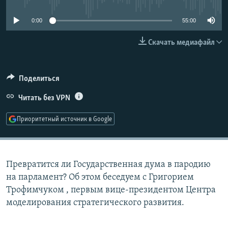
РАСПИСАНИЕ ВЕЩАНИЯ
0:00
55:00
ПОДПИШИТЕСЬ НА РАССЫЛКУ
Скачать медиафайл
СОЦИАЛЬНЫЕ СЕТИ
Поделиться
Читать без VPN
Приоритетный источник в Google
Все сайты РСЕ/РС
Превратится ли Государственная дума в пародию
на парламент? Об этом беседуем с Григорием
Трофимчуком , первым вице-президентом Центра
моделирования стратегического развития.