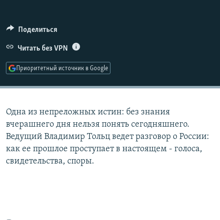
РАСПИСАНИЕ ВЕЩАНИЯ
ПОДПИШИТЕСЬ НА РАССЫЛКУ
Поделиться
Читать без VPN
СОЦИАЛЬНЫЕ СЕТИ
Приоритетный источник в Google
Одна из непреложных истин: без знания
Все сайты РСЕ/РС
вчерашнего дня нельзя понять сегодняшнего.
Ведущий Владимир Тольц ведет разговор о России:
как ее прошлое проступает в настоящем - голоса,
свидетельства, споры.