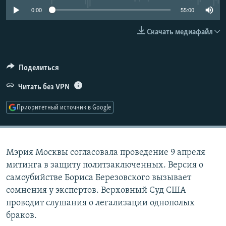
РАСПИСАНИЕ ВЕЩАНИЯ
0:00
55:00
ПОДПИШИТЕСЬ НА РАССЫЛКУ
Скачать медиафайл
СОЦИАЛЬНЫЕ СЕТИ
Поделиться
Читать без VPN
Приоритетный источник в Google
Все сайты РСЕ/РС
Мэрия Москвы согласовала проведение 9 апреля
митинга в защиту политзаключенных. Версия о
самоубийстве Бориса Березовского вызывает
сомнения у экспертов. Верховный Суд США
проводит слушания о легализации однополых
браков.