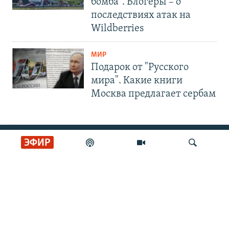
бомба". Блогеры – о
последствиях атак на
Wildberries
МИР
Подарок от "Русского
мира". Какие книги
Москва предлагает сербам
СОЦИАЛЬНЫЕ СЕТИ
ЭФИР
РАДИО СВОБОДА
Искать
ИНФОРМАЦИЯ