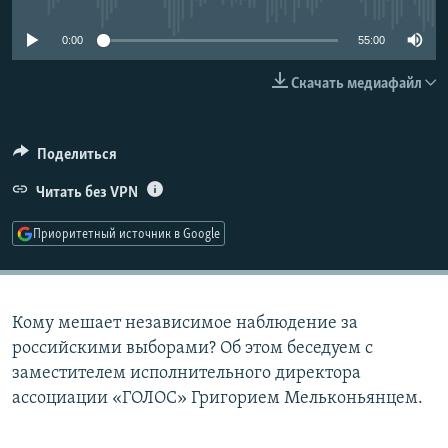
РАСПИСАНИЕ ВЕЩАНИЯ
0:00
55:00
ПОДПИШИТЕСЬ НА РАССЫЛКУ
Скачать медиафайл
СОЦИАЛЬНЫЕ СЕТИ
Поделиться
Читать без VPN
Приоритетный источник в Google
Все сайты РСЕ/РС
Кому мешает независимое наблюдение за
российскими выборами? Об этом беседуем с
заместителем исполнительного директора
ассоциации «ГОЛОС» Григорием Мельконьянцем.