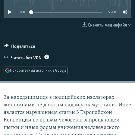
РАСПИСАНИЕ ВЕЩАНИЯ
0:00
55:00
ПОДПИШИТЕСЬ НА РАССЫЛКУ
Скачать медиафайл
СОЦИАЛЬНЫЕ СЕТИ
Поделиться
Читать без VPN
Приоритетный источник в Google
Все сайты РСЕ/РС
За находящимися в полицейских изоляторах
женщинами не должны надзирать мужчины. Иное
является нарушением статьи 3 Европейской
Конвенции по правам человека, запрещающей
пытки и иные формы унижения человеческого