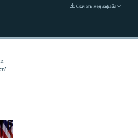
Скачать медиафайл
EMBED
ти
ет?