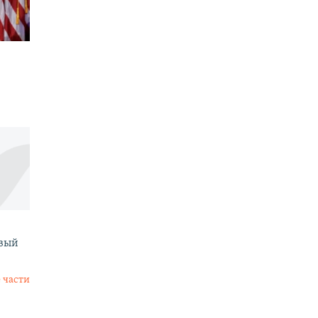
овый
 части