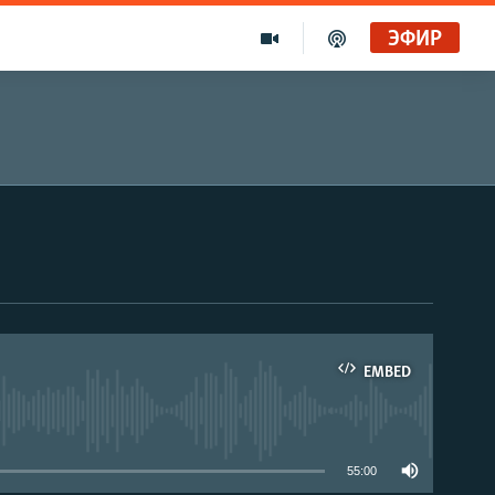
ЭФИР
EMBED
able
55:00