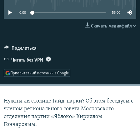
РАСПИСАНИЕ ВЕЩАНИЯ
0:00
55:00
ПОДПИШИТЕСЬ НА РАССЫЛКУ
Скачать медиафайл
СОЦИАЛЬНЫЕ СЕТИ
Поделиться
Читать без VPN
Приоритетный источник в Google
Все сайты РСЕ/РС
Нужны ли столице Гайд-парки? Об этом беседуем с
членом регионального совета Московского
отделения партии «Яблоко» Кириллом
Гончаровым.