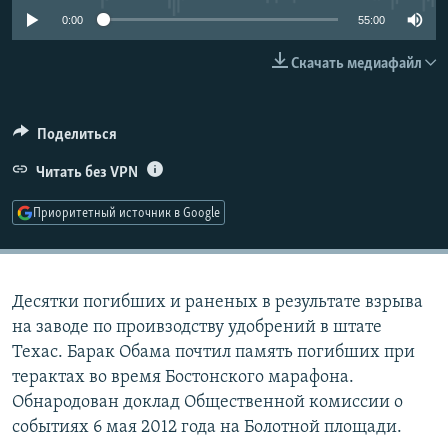
РАСПИСАНИЕ ВЕЩАНИЯ
0:00
55:00
ПОДПИШИТЕСЬ НА РАССЫЛКУ
Скачать медиафайл
СОЦИАЛЬНЫЕ СЕТИ
Поделиться
Читать без VPN
Приоритетный источник в Google
Все сайты РСЕ/РС
Десятки погибших и раненых в результате взрыва
на заводе по проивзодству удобрений в штате
Техас. Барак Обама почтил память погибших при
терактах во время Бостонского марафона.
Обнародован доклад Общественной комиссии о
событиях 6 мая 2012 года на Болотной площади.