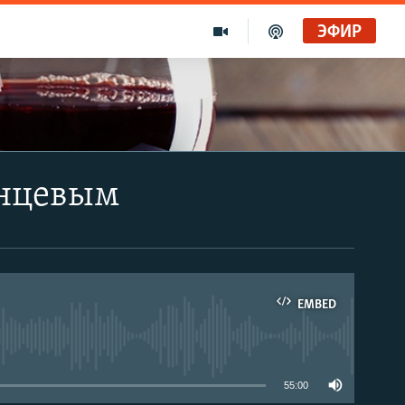
ЭФИР
анцевым
EMBED
able
55:00