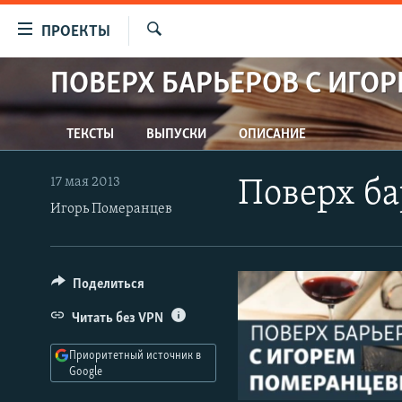
Ссылки
ПРОЕКТЫ
для
Искать
упрощенного
ПОВЕРХ БАРЬЕРОВ С ИГО
ПРОГРАММЫ
доступа
ПОДКАСТЫ
Вернуться
ТЕКСТЫ
ВЫПУСКИ
ОПИСАНИЕ
АВТОРСКИЕ ПРОЕКТЫ
к
основному
ЦИТАТЫ СВОБОДЫ
17 мая 2013
Поверх б
содержанию
Игорь Померанцев
МНЕНИЯ
Вернутся
КУЛЬТУРА
к
главной
IDEL.РЕАЛИИ
Поделиться
навигации
КАВКАЗ.РЕАЛИИ
Вернутся
Читать без VPN
к
СЕВЕР.РЕАЛИИ
поиску
Приоритетный источник в
СИБИРЬ.РЕАЛИИ
Google