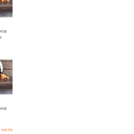
рем
ы
рем
 части