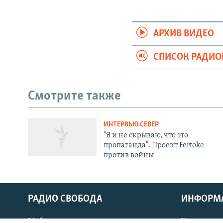
АРХИВ ВИДЕО
СПИСОК РАДИ
Смотрите также
ИНТЕРВЬЮ.СЕВЕР
СОЦИАЛЬНЫЕ СЕТИ
"Я и не скрываю, что это
пропаганда". Проект Fertoke
против войны
Все сайты РСЕ/РС
РАДИО СВОБОДА
ИНФОРМ
Мобильное приложение
Как слушат