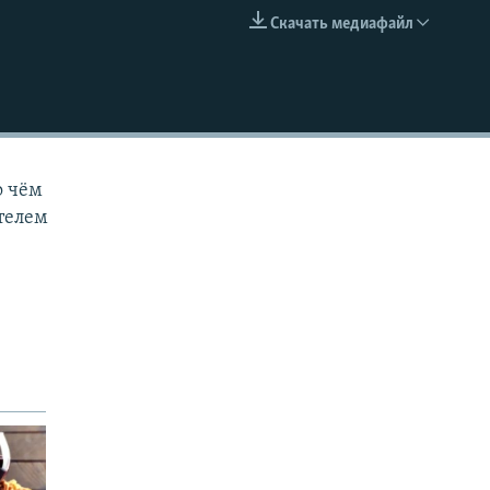
Скачать медиафайл
EMBED
о чём
телем