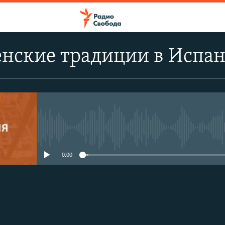
енские традиции в Испа
No media source currently avail
0:00