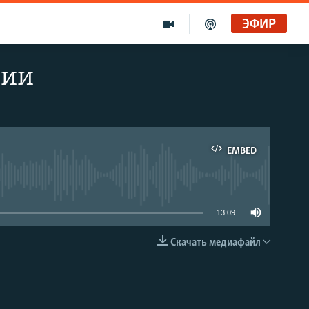
ЭФИР
нии
EMBED
able
13:09
Скачать медиафайл
EMBED