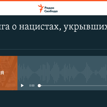
га о нацистах, укрывши
No media source currently avail
0:00