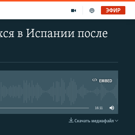
ЭФИР
хся в Испании после
EMBED
able
16:11
Скачать медиафайл
EMBED