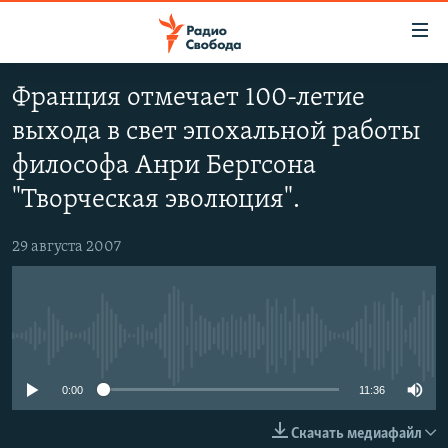
Ссылки
для
упрощенного
Франция отмечает 100-летие
ПРОГРАММЫ
доступа
выхода в свет эпохальной работы
ПОДКАСТЫ
Вернуться
философа Анри Бергсона
к
АВТОРСКИЕ ПРОЕКТЫ
"Творческая эволюция".
основному
ЦИТАТЫ СВОБОДЫ
содержанию
Вернутся
29 августа 2007
МНЕНИЯ
к
КУЛЬТУРА
главной
навигации
IDEL.РЕАЛИИ
Вернутся
No media source currently available
КАВКАЗ.РЕАЛИИ
к
0:00
11:36
СЕВЕР.РЕАЛИИ
поиску
СИБИРЬ.РЕАЛИИ
Скачать медиафайл