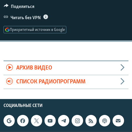
РАСПИСАНИЕ ВЕЩАНИЯ
Поделиться
ПОДПИШИТЕСЬ НА РАССЫЛКУ
Читать без VPN
Приоритетный источник в Google
СОЦИАЛЬНЫЕ СЕТИ
АРХИВ ВИДЕО
Все сайты РСЕ/РС
СПИСОК РАДИОПРОГРАММ
СОЦИАЛЬНЫЕ СЕТИ