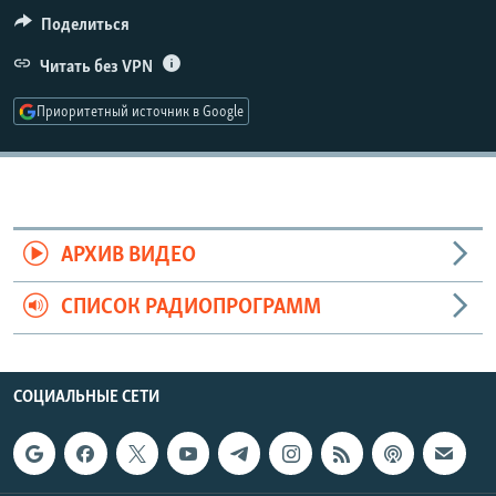
РАСПИСАНИЕ ВЕЩАНИЯ
Поделиться
ПОДПИШИТЕСЬ НА РАССЫЛКУ
Читать без VPN
Приоритетный источник в Google
СОЦИАЛЬНЫЕ СЕТИ
АРХИВ ВИДЕО
Все сайты РСЕ/РС
СПИСОК РАДИОПРОГРАММ
СОЦИАЛЬНЫЕ СЕТИ