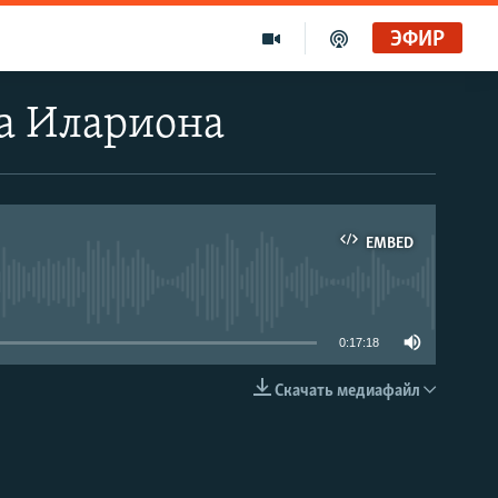
ЭФИР
а Илариона
EMBED
able
0:17:18
Скачать медиафайл
EMBED